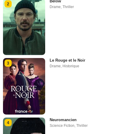
Below
2
Drame
,
Thriller
Le Rouge et le Noir
3
Drame
,
Historique
Neuromancien
4
Science Fiction
,
Thriller