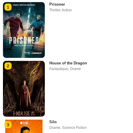
Prisoner
1
Thriller
,
Action
House of the Dragon
2
Fantastique
,
Drame
Silo
3
Drame
,
Science Fiction