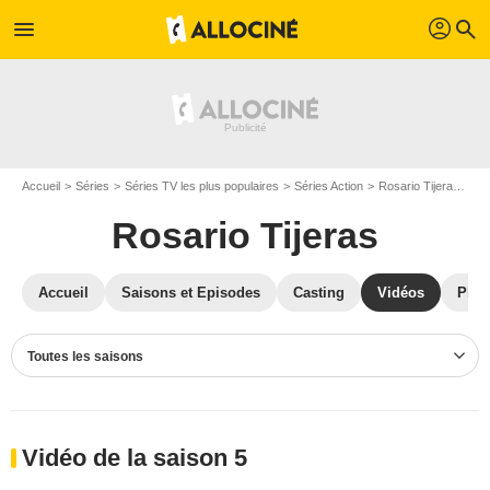
profil
menu
search
Accueil
Séries
Séries TV les plus populaires
Séries Action
Rosario Tijeras
Vi
Rosario Tijeras
Accueil
Saisons et Episodes
Casting
Vidéos
Phot
Toutes les saisons
Vidéo de la saison 5