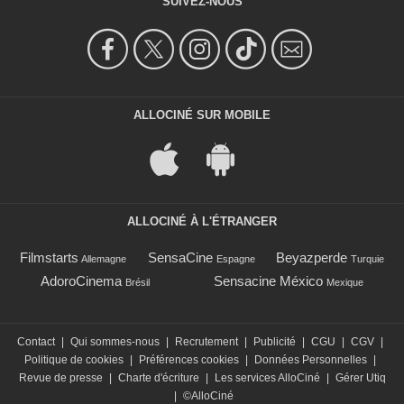
SUIVEZ-NOUS
ALLOCINÉ SUR MOBILE
ALLOCINÉ À L'ÉTRANGER
Filmstarts
SensaCine
Beyazperde
Allemagne
Espagne
Turquie
AdoroCinema
Sensacine México
Brésil
Mexique
Contact
|
Qui sommes-nous
|
Recrutement
|
Publicité
|
CGU
|
CGV
|
Politique de cookies
|
Préférences cookies
|
Données Personnelles
|
Revue de presse
|
Charte d'écriture
|
Les services AlloCiné
|
Gérer Utiq
|
©AlloCiné