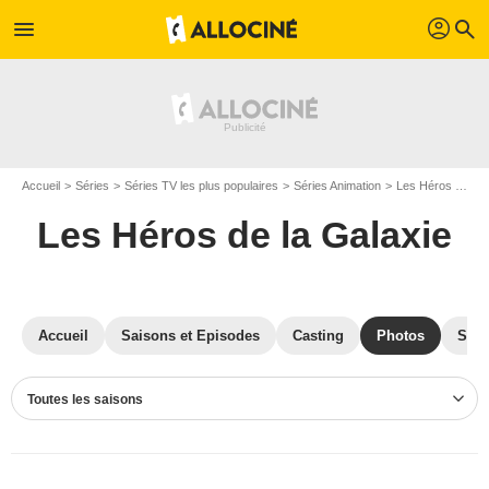
profil
menu
search
Accueil
Séries
Séries TV les plus populaires
Séries Animation
Les Héros de la Galaxie
Les Héros de la Galaxie
Accueil
Saisons et Episodes
Casting
Photos
Séri
Toutes les saisons