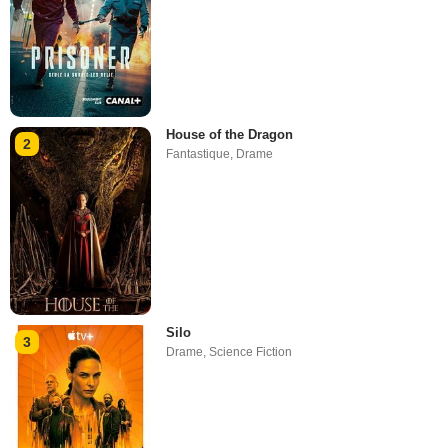
House of the Dragon
2
Fantastique
,
Drame
Silo
3
Drame
,
Science Fiction