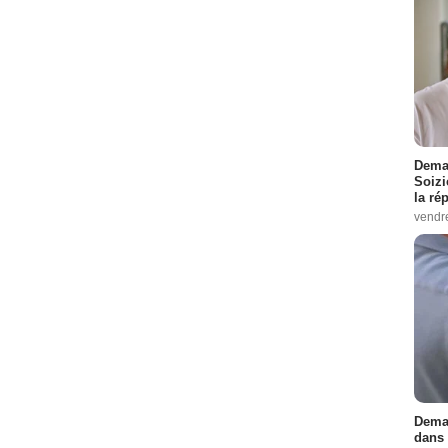
Demai
Soizi
la ré
vendr
Demai
dans 