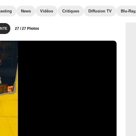
asting
News
Vidéos
Critiques
Diffusion TV
Blu-Ray
NTE
27
/ 27 Photos