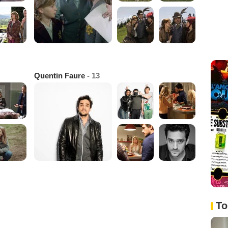
Quentin Faure
- 13
To