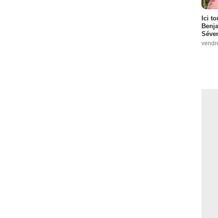
Ici t
Benj
Séver
vendr