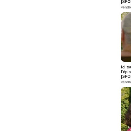
[SPO
vendr
Ici t
l'épi
[SPO
vendr