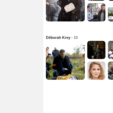
Déborah Krey
- 10