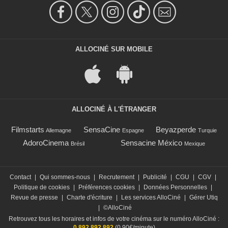
ALLOCINÉ SUR MOBILE
ALLOCINÉ À L'ÉTRANGER
Filmstarts
SensaCine
Beyazperde
Allemagne
Espagne
Turquie
AdoroCinema
Sensacine México
Brésil
Mexique
Contact
|
Qui sommes-nous
|
Recrutement
|
Publicité
|
CGU
|
CGV
|
Politique de cookies
|
Préférences cookies
|
Données Personnelles
|
Revue de presse
|
Charte d'écriture
|
Les services AlloCiné
|
Gérer Utiq
|
©AlloCiné
Retrouvez tous les horaires et infos de votre cinéma sur le numéro AlloCiné :
0 892 892 892
(0,90€/minute)