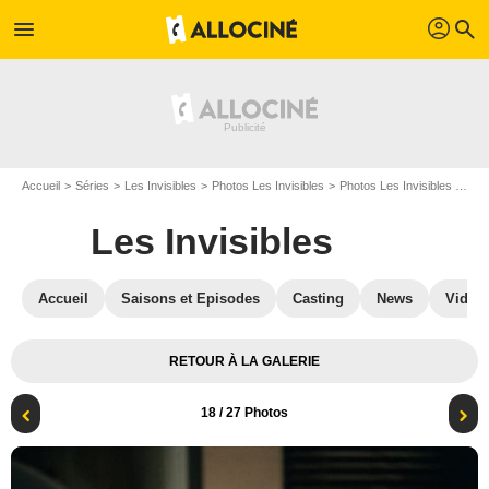
profil
menu
search
Accueil
Séries
Les Invisibles
Photos Les Invisibles
Photos Les Invisibles S02
Les Invisibles
Accueil
Saisons et Episodes
Casting
News
Vidéo
RETOUR À LA GALERIE
18
/ 27 Photos