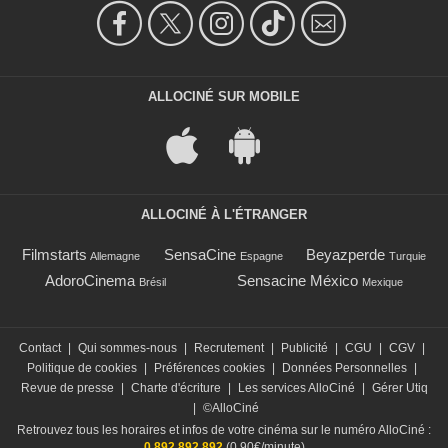
ALLOCINÉ SUR MOBILE
ALLOCINÉ À L'ÉTRANGER
Filmstarts
SensaCine
Beyazperde
Allemagne
Espagne
Turquie
AdoroCinema
Sensacine México
Brésil
Mexique
Contact
|
Qui sommes-nous
|
Recrutement
|
Publicité
|
CGU
|
CGV
|
Politique de cookies
|
Préférences cookies
|
Données Personnelles
|
Revue de presse
|
Charte d'écriture
|
Les services AlloCiné
|
Gérer Utiq
|
©AlloCiné
Retrouvez tous les horaires et infos de votre cinéma sur le numéro AlloCiné :
0 892 892 892
(0,90€/minute)