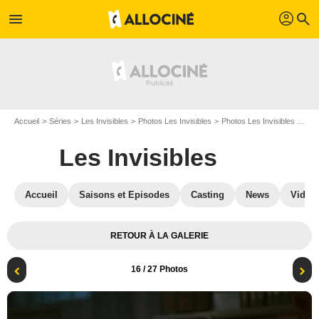
profil
menu
search
Accueil
Séries
Les Invisibles
Photos Les Invisibles
Photos Les Invisibles S02
Les Invisibles
Accueil
Saisons et Episodes
Casting
News
Vidéo
RETOUR À LA GALERIE
16
/ 27 Photos