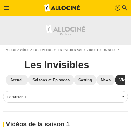
profil
menu
search
Accueil
Séries
Les Invisibles
Les Invisibles S01
Vidéos Les Invisibles
Vidéos Les Invisibles S01
Les Invisibles
Accueil
Saisons et Episodes
Casting
News
Vidéo
La saison 1
Vidéos de la saison 1