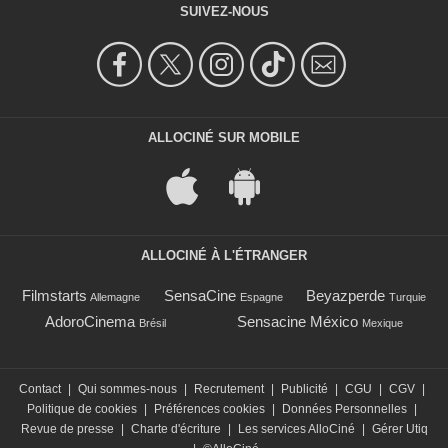
SUIVEZ-NOUS
ALLOCINÉ SUR MOBILE
ALLOCINÉ À L'ÉTRANGER
Filmstarts
SensaCine
Beyazperde
Allemagne
Espagne
Turquie
AdoroCinema
Sensacine México
Brésil
Mexique
Contact
|
Qui sommes-nous
|
Recrutement
|
Publicité
|
CGU
|
CGV
|
Politique de cookies
|
Préférences cookies
|
Données Personnelles
|
Revue de presse
|
Charte d'écriture
|
Les services AlloCiné
|
Gérer Utiq