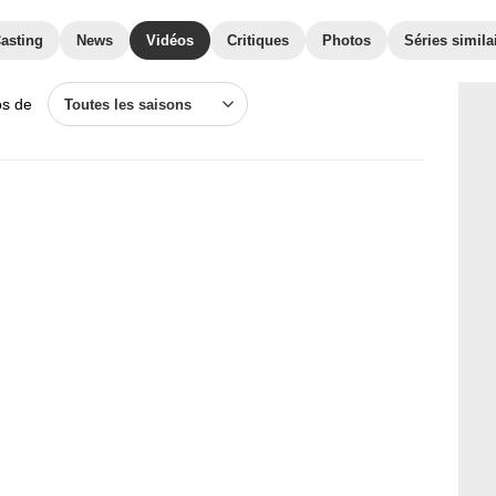
asting
News
Vidéos
Critiques
Photos
Séries simila
os de
Toutes les saisons