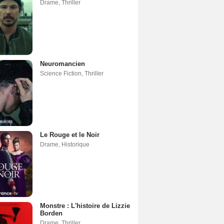
Drame
,
Thriller
Neuromancien
Science Fiction
,
Thriller
Le Rouge et le Noir
Drame
,
Historique
Monstre : L'histoire de Lizzie
Borden
Drame
,
Thriller