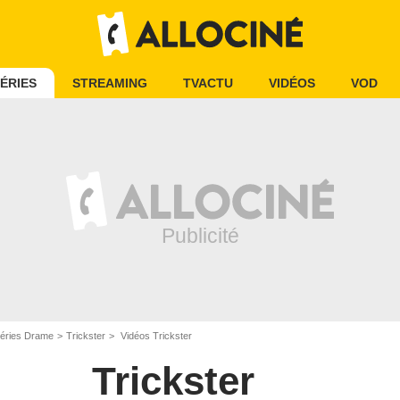
ÉRIES
STREAMING
TVACTU
VIDÉOS
VOD
éries Drame
Trickster
Vidéos Trickster
Trickster