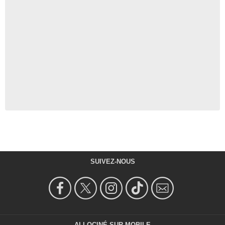
SUIVEZ-NOUS
ALLOCINÉ SUR MOBILE