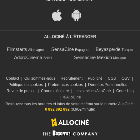
ALLOCINÉ À L'ÉTRANGER
Filmstarts
SensaCine
Beyazperde
Allemagne
Espagne
Turquie
AdoroCinema
Sensacine México
Brésil
Mexique
Contact
|
Qui sommes-nous
|
Recrutement
|
Publicité
|
CGU
|
CGV
|
Politique de cookies
|
Préférences cookies
|
Données Personnelles
|
Revue de presse
|
Charte d'écriture
|
Les services AlloCiné
|
Gérer Utiq
|
©AlloCiné
Retrouvez tous les horaires et infos de votre cinéma sur le numéro AlloCiné :
0 892 892 892
(0,90€/minute)