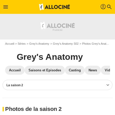
profil
menu
search
Accueil
Séries
Grey's Anatomy
Grey's Anatomy S02
Photos Grey's Anatomy
Grey's Anatomy
Accueil
Saisons et Episodes
Casting
News
Vidéo
La saison 2
Photos de la saison 2