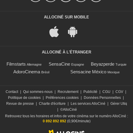
ALLOCINÉ SUR MOBILE
ALLOCINÉ À L'ÉTRANGER
Filmstarts
SensaCine
Beyazperde
Allemagne
Espagne
Turquie
AdoroCinema
Sensacine México
Brésil
Mexique
Contact
|
Qui sommes-nous
|
Recrutement
|
Publicité
|
CGU
|
CGV
|
Politique de cookies
|
Préférences cookies
|
Données Personnelles
|
Revue de presse
|
Charte d'écriture
|
Les services AlloCiné
|
Gérer Utiq
|
©AlloCiné
Retrouvez tous les horaires et infos de votre cinéma sur le numéro AlloCiné :
0 892 892 892
(0,90€/minute)