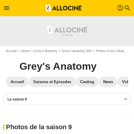
profil
menu
search
Accueil
Séries
Grey's Anatomy
Grey's Anatomy S09
Photos Grey's Anatomy
Grey's Anatomy
Accueil
Saisons et Episodes
Casting
News
Vidéo
La saison 9
Photos de la saison 9