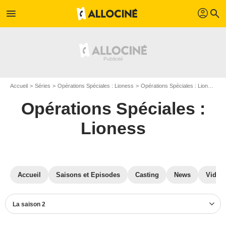
profil
menu
search
Accueil
Séries
Opérations Spéciales : Lioness
Opérations Spéciales : Lioness S02
Opérations Spéciales :
Lioness
Accueil
Saisons et Episodes
Casting
News
Vidéo
La saison 2