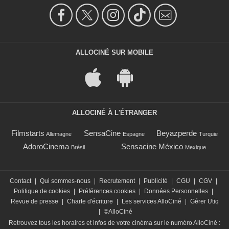
ALLOCINÉ SUR MOBILE
ALLOCINÉ À L'ÉTRANGER
Filmstarts
SensaCine
Beyazperde
Allemagne
Espagne
Turquie
AdoroCinema
Sensacine México
Brésil
Mexique
Contact
|
Qui sommes-nous
|
Recrutement
|
Publicité
|
CGU
|
CGV
|
Politique de cookies
|
Préférences cookies
|
Données Personnelles
|
Revue de presse
|
Charte d'écriture
|
Les services AlloCiné
|
Gérer Utiq
|
©AlloCiné
Retrouvez tous les horaires et infos de votre cinéma sur le numéro AlloCiné :