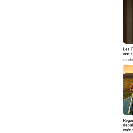
Les F
venir.
vendr
Regar
depui
événe