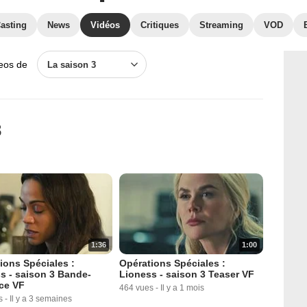
asting
News
Vidéos
Critiques
Streaming
VOD
deos de
La saison 3
3
1:36
1:00
ions Spéciales :
Opérations Spéciales :
s - saison 3 Bande-
Lioness - saison 3 Teaser VF
ce VF
464 vues
-
Il y a 1 mois
s
-
Il y a 3 semaines