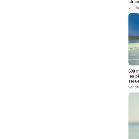
strea
vendr
600 m
les p
sera-
vendr