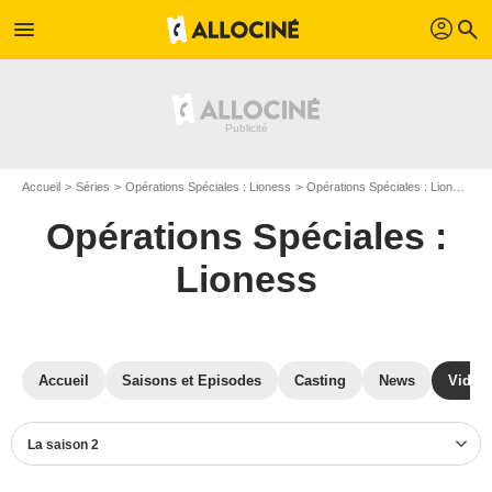
profil
menu
search
Accueil
Séries
Opérations Spéciales : Lioness
Opérations Spéciales : Lioness S02
Opérations Spéciales :
Lioness
Accueil
Saisons et Episodes
Casting
News
Vidéo
La saison 2