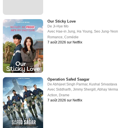
Our Sticky Love
De
Ji-Hye Mo
Avec
Hae-in Jung
,
Ha Young
,
Seo Jung-Yeon
Romance
,
Comédie
7 août 2026 sur Netflix
Operation Safed Saagar
De
Abhijeet Singh Parmar
,
Kushal Srivastava
Avec
Siddharth
,
Jimmy Shergill
,
Abhay Verma
Action
,
Drame
7 août 2026 sur Netflix