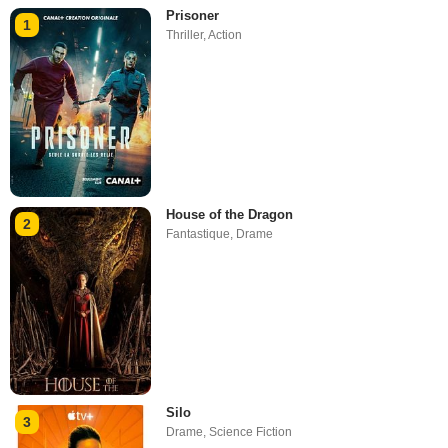
Prisoner
1
Thriller
,
Action
House of the Dragon
2
Fantastique
,
Drame
Silo
3
Drame
,
Science Fiction