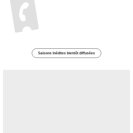
Saisons inédites bientôt diffusées