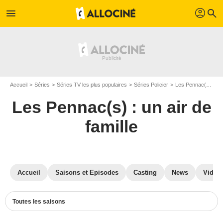
profil
menu
search
Accueil
Séries
Séries TV les plus populaires
Séries Policier
Les Pennac(s) : un air de famille
Les Pennac(s) : un air de
famille
Accueil
Saisons et Episodes
Casting
News
Vidéo
Toutes les saisons