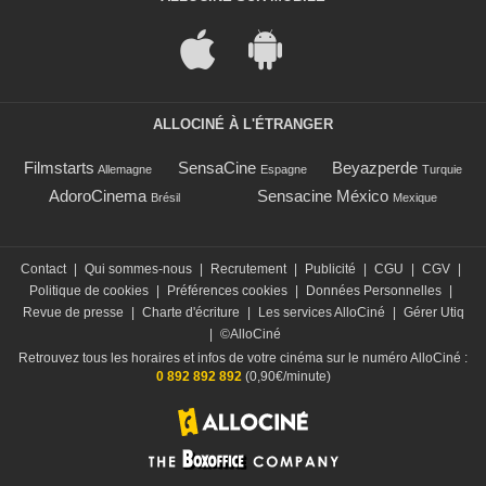
ALLOCINÉ À L'ÉTRANGER
Filmstarts
SensaCine
Beyazperde
Allemagne
Espagne
Turquie
AdoroCinema
Sensacine México
Brésil
Mexique
Contact
|
Qui sommes-nous
|
Recrutement
|
Publicité
|
CGU
|
CGV
|
Politique de cookies
|
Préférences cookies
|
Données Personnelles
|
Revue de presse
|
Charte d'écriture
|
Les services AlloCiné
|
Gérer Utiq
|
©AlloCiné
Retrouvez tous les horaires et infos de votre cinéma sur le numéro AlloCiné :
0 892 892 892
(0,90€/minute)