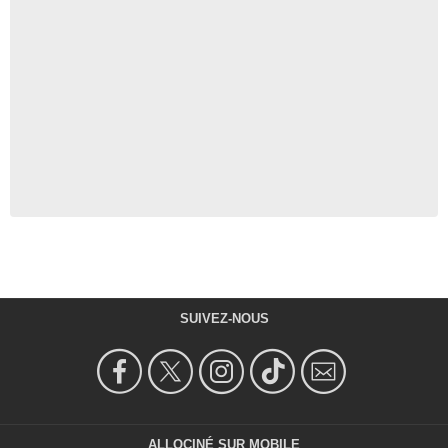
SUIVEZ-NOUS
ALLOCINÉ SUR MOBILE