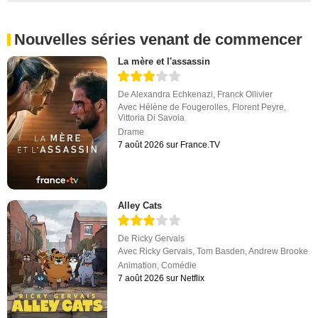
Nouvelles séries venant de commencer
La mère et l'assassin
De
Alexandra Echkenazi
,
Franck Ollivier
Avec
Hélène de Fougerolles
,
Florent Peyre
,
Vittoria Di Savoia
Drame
7 août 2026 sur France.TV
Alley Cats
De
Ricky Gervais
Avec
Ricky Gervais
,
Tom Basden
,
Andrew Brooke
Animation
,
Comédie
7 août 2026 sur Netflix