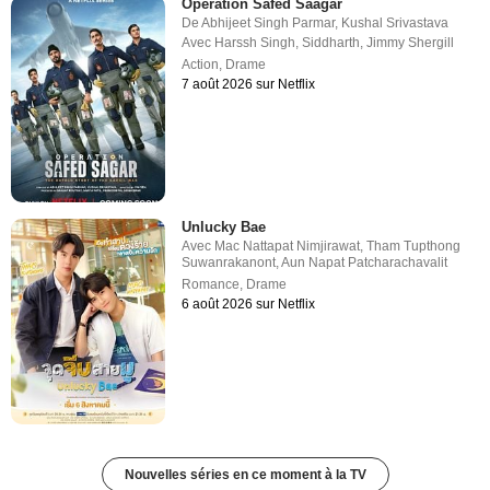
Operation Safed Saagar
De
Abhijeet Singh Parmar
,
Kushal Srivastava
Avec
Harssh Singh
,
Siddharth
,
Jimmy Shergill
Action
,
Drame
7 août 2026 sur Netflix
Unlucky Bae
Avec
Mac Nattapat Nimjirawat
,
Tham Tupthong
Suwanrakanont
,
Aun Napat Patcharachavalit
Romance
,
Drame
6 août 2026 sur Netflix
Nouvelles séries en ce moment à la TV