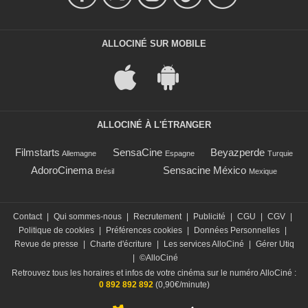
ALLOCINÉ SUR MOBILE
ALLOCINÉ À L'ÉTRANGER
Filmstarts
SensaCine
Beyazperde
Allemagne
Espagne
Turquie
AdoroCinema
Sensacine México
Brésil
Mexique
Contact
|
Qui sommes-nous
|
Recrutement
|
Publicité
|
CGU
|
CGV
|
Politique de cookies
|
Préférences cookies
|
Données Personnelles
|
Revue de presse
|
Charte d'écriture
|
Les services AlloCiné
|
Gérer Utiq
|
©AlloCiné
Retrouvez tous les horaires et infos de votre cinéma sur le numéro AlloCiné :
0 892 892 892
(0,90€/minute)