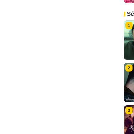
Sé
1
2
3