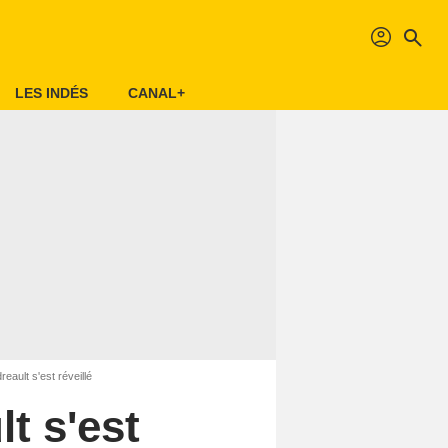
profil
search
LES INDÉS
CANAL+
eault s'est réveillé
t s'est