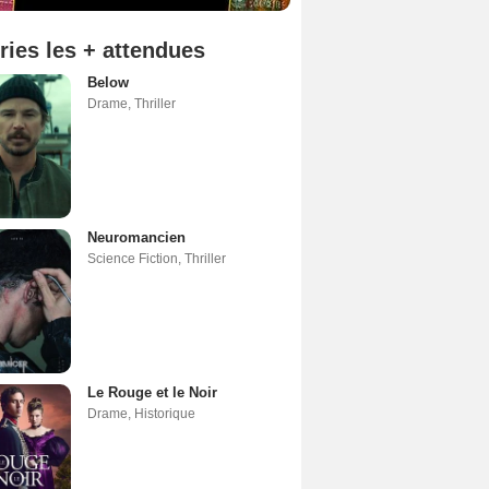
ries les + attendues
Below
Drame
,
Thriller
Neuromancien
Science Fiction
,
Thriller
Le Rouge et le Noir
Drame
,
Historique