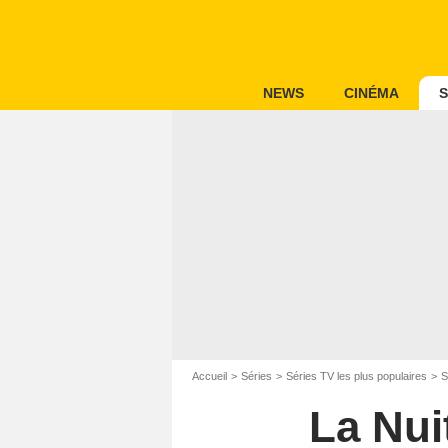
NEWS
CINÉMA
S
Accueil
Séries
Séries TV les plus populaires
S
La Nui