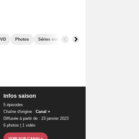
DVD
Photos
Séries similaires
Infos saison
5 épisodes
Chaîne d'origine :
Canal +
Diffusée à partir de : 23 janvier 2023
6 photos
|
1 vidéo
VOIR SUR CANAL+