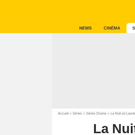
NEWS
CINÉMA
S
Accueil
Séries
Séries Drame
La Nuit où Laurie
La Nui