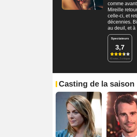
comme avant. 
Mireille ret
celle-ci, et r
décennies. Bi
au deuil, et à
Spectateurs
3,7
43 notes, 2 critiques
Casting de la saison