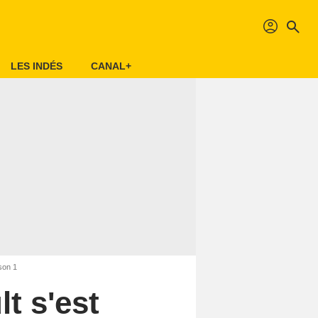
profil
search
LES INDÉS
CANAL+
ison 1
t s'est