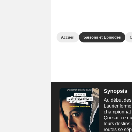
Accueil
Saisons et Episodes
C
Synopsis
Au début des 
Laurier forme
championnat p
Qui sait ce qu
leurs destins 
routes se sép