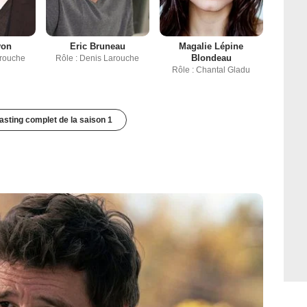
von
Eric Bruneau
Magalie Lépine
Blondeau
arouche
Rôle : Denis Larouche
Rôle : Chantal Gladu
casting complet de la saison 1