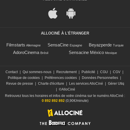
ALLOCINÉ À L'ÉTRANGER
Filmstarts
SensaCine
Beyazperde
Allemagne
Espagne
Turquie
AdoroCinema
Sensacine México
Brésil
Mexique
Contact
|
Qui sommes-nous
|
Recrutement
|
Publicité
|
CGU
|
CGV
|
Politique de cookies
|
Préférences cookies
|
Données Personnelles
|
Revue de presse
|
Charte d'écriture
|
Les services AlloCiné
|
Gérer Utiq
|
©AlloCiné
Retrouvez tous les horaires et infos de votre cinéma sur le numéro AlloCiné :
0 892 892 892
(0,90€/minute)