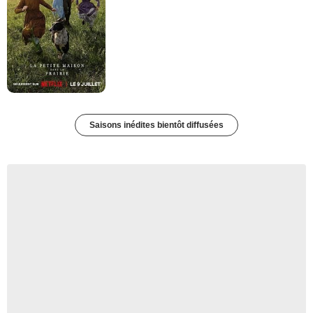
Saisons inédites bientôt diffusées