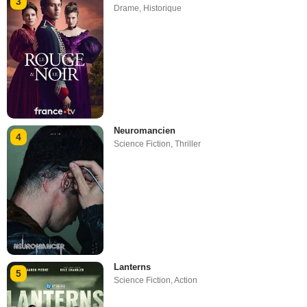
3
Drame
,
Historique
Neuromancien
4
Science Fiction
,
Thriller
Lanterns
5
Science Fiction
,
Action