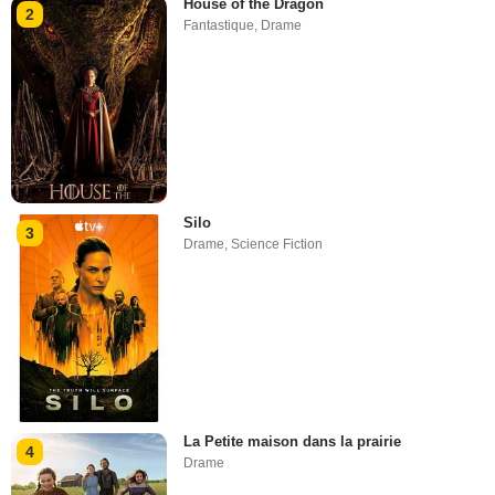
House of the Dragon
2
Fantastique
,
Drame
Silo
3
Drame
,
Science Fiction
La Petite maison dans la prairie
4
Drame