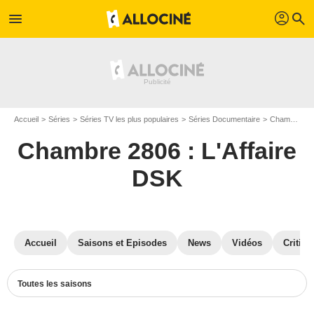
profil
menu
search
Accueil
Séries
Séries TV les plus populaires
Séries Documentaire
Chambre 2806 : L'Affaire DSK
Chambre 2806 : L'Affaire
DSK
Accueil
Saisons et Episodes
News
Vidéos
Critiqu
Toutes les saisons