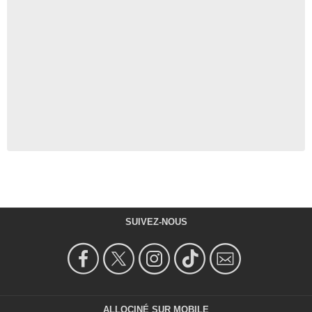
SUIVEZ-NOUS
ALLOCINÉ SUR MOBILE