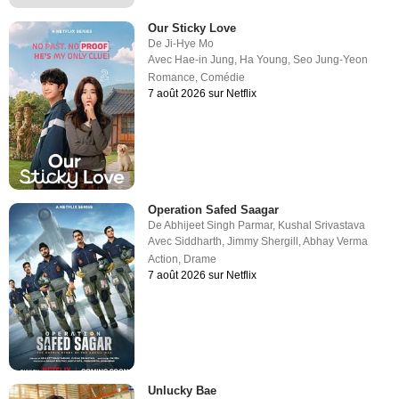
Our Sticky Love
De
Ji-Hye Mo
Avec
Hae-in Jung
,
Ha Young
,
Seo Jung-Yeon
Romance
,
Comédie
7 août 2026 sur Netflix
Operation Safed Saagar
De
Abhijeet Singh Parmar
,
Kushal Srivastava
Avec
Siddharth
,
Jimmy Shergill
,
Abhay Verma
Action
,
Drame
7 août 2026 sur Netflix
Unlucky Bae