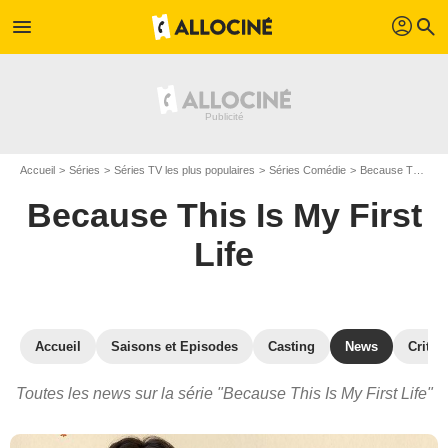
profil
menu
search
Accueil
Séries
Séries TV les plus populaires
Séries Comédie
Because This Is My First Life
Because This Is My First
Life
Accueil
Saisons et Episodes
Casting
News
Critiq
Toutes les news sur la série "Because This Is My First Life"