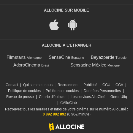
ALLOCINÉ SUR MOBILE
ALLOCINÉ À L'ÉTRANGER
Filmstarts
SensaCine
Beyazperde
Allemagne
Espagne
Turquie
AdoroCinema
Sensacine México
Brésil
Mexique
Contact
|
Qui sommes-nous
|
Recrutement
|
Publicité
|
CGU
|
CGV
|
Politique de cookies
|
Préférences cookies
|
Données Personnelles
|
Revue de presse
|
Charte d'écriture
|
Les services AlloCiné
|
Gérer Utiq
|
©AlloCiné
Retrouvez tous les horaires et infos de votre cinéma sur le numéro AlloCiné :
0 892 892 892
(0,90€/minute)