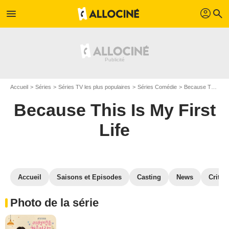
profil
menu
search
Accueil
Séries
Séries TV les plus populaires
Séries Comédie
Because This Is My First Life
Because This Is My First
Life
Accueil
Saisons et Episodes
Casting
News
Critiq
Photo de la série