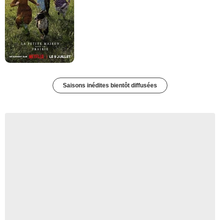
Saisons inédites bientôt diffusées