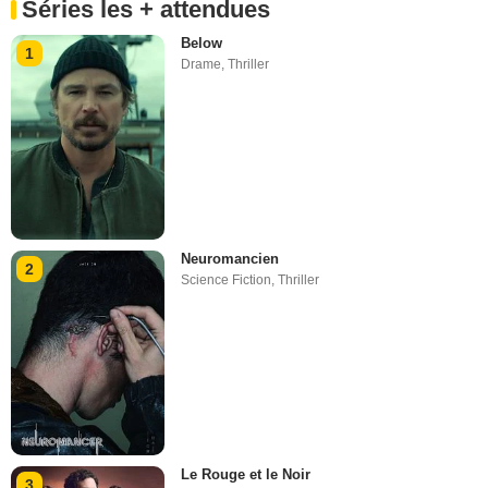
Séries les + attendues
Below
1
Drame
,
Thriller
Neuromancien
2
Science Fiction
,
Thriller
Le Rouge et le Noir
3