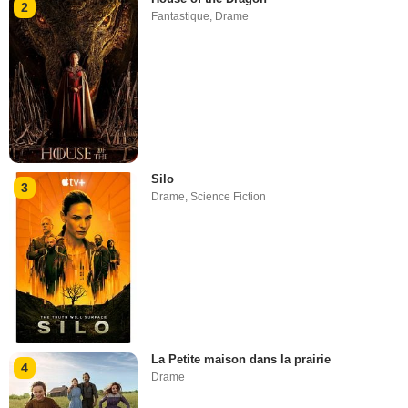
2
Fantastique
,
Drame
Silo
3
Drame
,
Science Fiction
La Petite maison dans la prairie
4
Drame