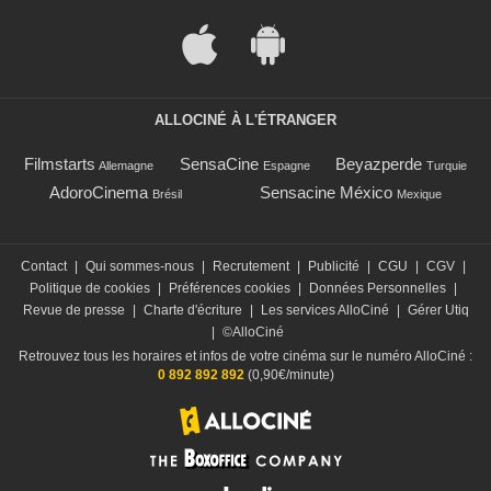
ALLOCINÉ À L'ÉTRANGER
Filmstarts
SensaCine
Beyazperde
Allemagne
Espagne
Turquie
AdoroCinema
Sensacine México
Brésil
Mexique
Contact
|
Qui sommes-nous
|
Recrutement
|
Publicité
|
CGU
|
CGV
|
Politique de cookies
|
Préférences cookies
|
Données Personnelles
|
Revue de presse
|
Charte d'écriture
|
Les services AlloCiné
|
Gérer Utiq
|
©AlloCiné
Retrouvez tous les horaires et infos de votre cinéma sur le numéro AlloCiné :
0 892 892 892
(0,90€/minute)