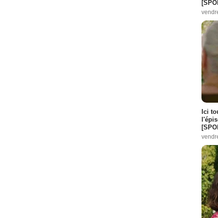
[SPO
vendr
Ici t
l'épi
[SPO
vendr