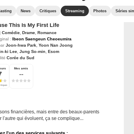
asting
News
Critiques
Streaming
Photos
Séries sim
se This Is My First Life
|
Comédie
,
Drame
,
Romance
ginal :
Ibeon Saengeun Cheoeumira
par
Joon-hwa Park
,
Yoon Nan Joong
n-ki Lee
,
Jung So-min
,
Esom
ité
Corée du Sud
eurs
Mes amis
7
--
ritiques
isons financières, mais entre des beaux-parents
 l'autre qui évoluent, ça se complique...
ez l'un des services suivants :