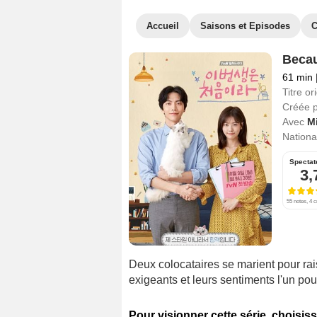
Accueil
Saisons et Episodes
C
Becau
61 min
Titre ori
Créée 
Avec
Mi
National
Spectat
3,
55 notes, 4 c
Deux colocataires se marient pour ra
exigeants et leurs sentiments l'un pour
Pour visionner cette série, choisiss