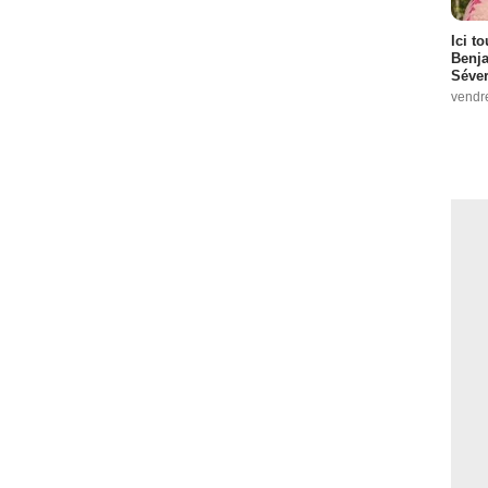
Ici t
Benj
Séver
vendr