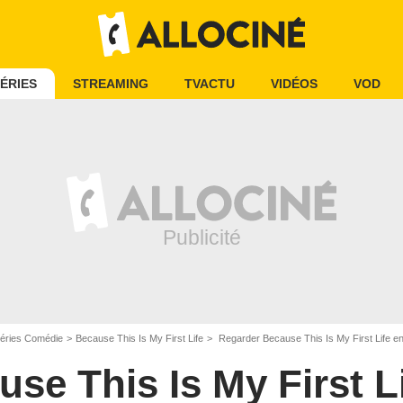
ÉRIES
STREAMING
TVACTU
VIDÉOS
VOD
éries Comédie
Because This Is My First Life
Regarder Because This Is My First Life 
se This Is My First L