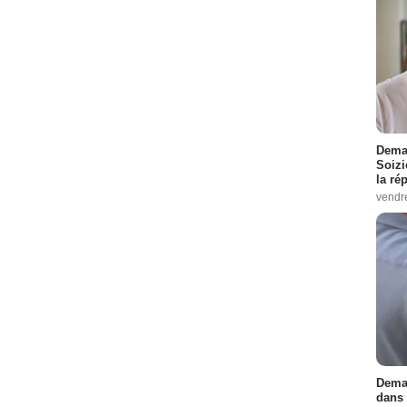
Demai
Soizi
la ré
vendr
Demai
dans 