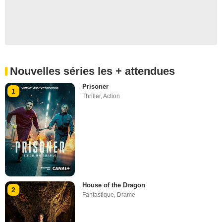
Nouvelles séries les + attendues
Prisoner
1
Thriller
,
Action
House of the Dragon
2
Fantastique
,
Drame