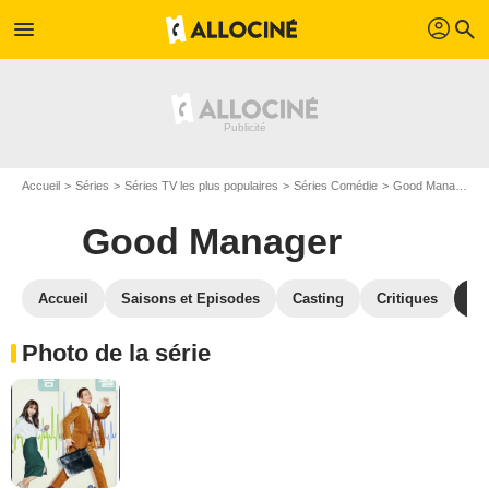
profil
menu
search
Accueil
Séries
Séries TV les plus populaires
Séries Comédie
Good Manager
Good Manager
Accueil
Saisons et Episodes
Casting
Critiques
Ph
Photo de la série