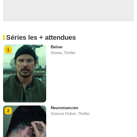
Séries les + attendues
Below
1
Drame
,
Thriller
Neuromancien
2
Science Fiction
,
Thriller