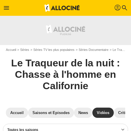
profil
menu
search
Accueil
Séries
Séries TV les plus populaires
Séries Documentaire
Le Traqueur de la nuit : Chasse à l'homme en Californie
Le Traqueur de la nuit :
Chasse à l'homme en
Californie
Accueil
Saisons et Episodes
News
Vidéos
Critiqu
Toutes les saisons