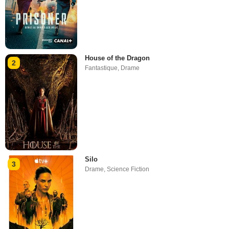
House of the Dragon
2
Fantastique
,
Drame
Silo
3
Drame
,
Science Fiction