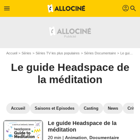
profil
menu
search
Accueil
Séries
Séries TV les plus populaires
Séries Documentaire
Le guide Headspace de la méditation
Le guide Headspace de
la méditation
Accueil
Saisons et Episodes
Casting
News
Critiq
Le guide Headspace de la
méditation
20 min
|
Animation
,
Documentaire