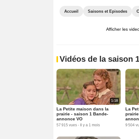
Accueil
Saisons et Episodes
C
Afficher les vide
Vidéos de la saison 
1:18
La Petite maison dans la
La Pet
prairie - saison 1 Bande-
prairi
annonce VO
annon
57 915 vues
-
Il y a 1 mois
9 504 v