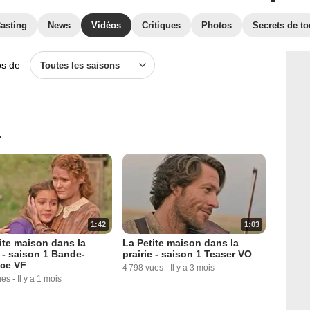
asting
News
Vidéos
Critiques
Photos
Secrets de t
os de
Toutes les saisons
1
1:42
1:03
ite maison dans la
La Petite maison dans la
e - saison 1 Bande-
prairie - saison 1 Teaser VO
ce VF
4 798 vues
-
Il y a 3 mois
ues
-
Il y a 1 mois