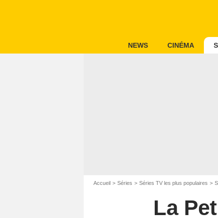
NEWS
CINÉMA
S
Accueil
Séries
Séries TV les plus populaires
S
La Pet