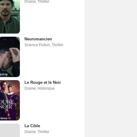
Drame
,
Thriller
Neuromancien
Science Fiction
,
Thriller
Le Rouge et le Noir
Drame
,
Historique
La Cible
Drame
,
Thriller