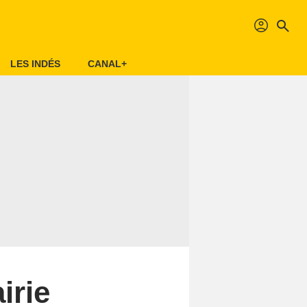
profil
search
LES INDÉS
CANAL+
irie