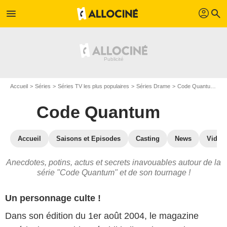
profil
menu
search
Accueil
Séries
Séries TV les plus populaires
Séries Drame
Code Quantum
C
Code Quantum
Accueil
Saisons et Episodes
Casting
News
Vidéo
Anecdotes, potins, actus et secrets inavouables autour de la
série "Code Quantum" et de son tournage !
Un personnage culte !
Dans son édition du 1er août 2004, le magazine