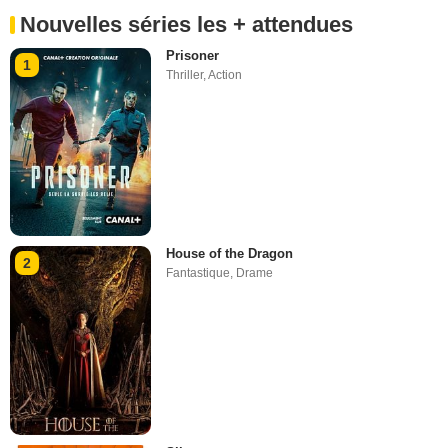
Nouvelles séries les + attendues
Prisoner
1
Thriller
,
Action
House of the Dragon
2
Fantastique
,
Drame