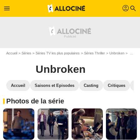
profil
menu
search
Accueil
Séries
Séries TV les plus populaires
Séries Thriller
Unbroken
Photos Unbroken
Unbroken
Accueil
Saisons et Episodes
Casting
Critiques
Bl
Photos de la série