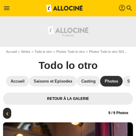
profil
menu
search
Accueil
Séries
Todo lo otro
Photos Todo lo otro
Photos Todo lo otro S01
Todo 
Todo lo otro
Accueil
Saisons et Episodes
Casting
Photos
Séri
RETOUR À LA GALERIE
9
/ 9 Photos