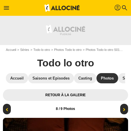
profil
menu
search
Accueil
Séries
Todo lo otro
Photos Todo lo otro
Photos Todo lo otro S01
Todo 
Todo lo otro
Accueil
Saisons et Episodes
Casting
Photos
Séri
RETOUR À LA GALERIE
8
/ 9 Photos