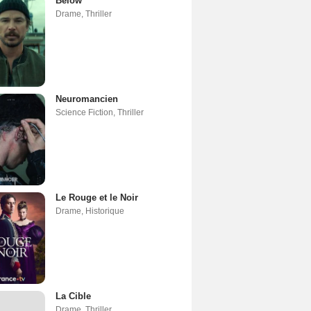
Below
Drame
,
Thriller
Neuromancien
Science Fiction
,
Thriller
Le Rouge et le Noir
Drame
,
Historique
La Cible
Drame
,
Thriller