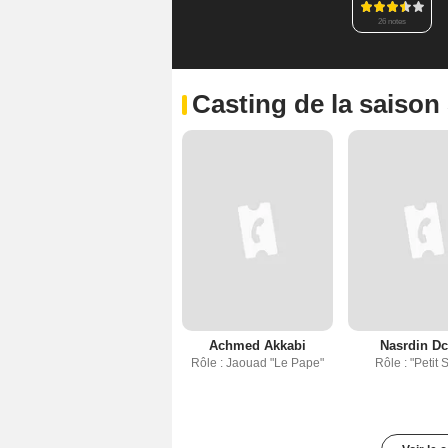
26 notes
Casting de la saison
Achmed Akkabi
Nasrdin Dc
Rôle : Jaouad "Le Pape"
Rôle : "Petit 