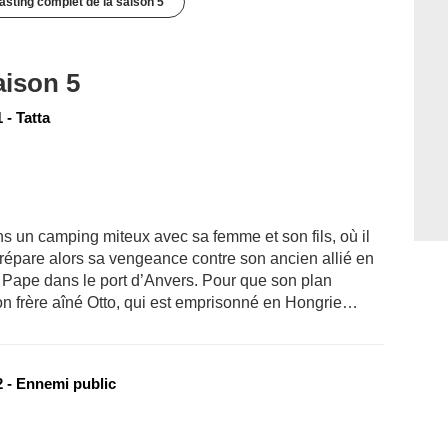
casting complet de la saison 5
aison 5
- Tatta
ns un camping miteux avec sa femme et son fils, où il
l prépare alors sa vengeance contre son ancien allié en
 Pape dans le port d’Anvers. Pour que son plan
son frère aîné Otto, qui est emprisonné en Hongrie…
 - Ennemi public