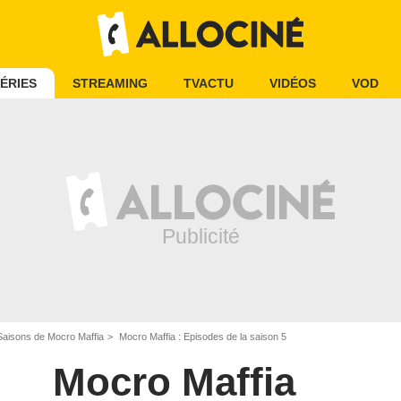
ÉRIES
STREAMING
TVACTU
VIDÉOS
VOD
Saisons de Mocro Maffia
Mocro Maffia : Episodes de la saison 5
Mocro Maffia