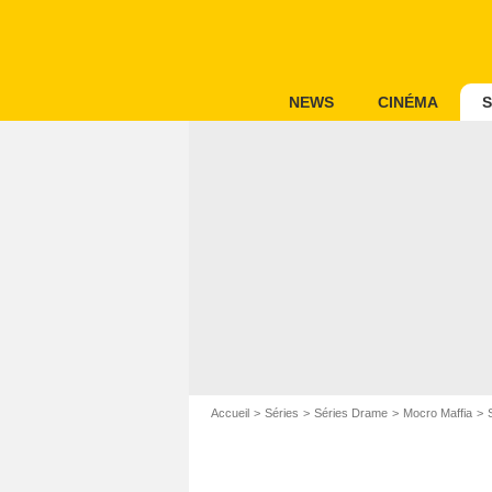
NEWS
CINÉMA
S
Accueil
Séries
Séries Drame
Mocro Maffia