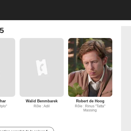
 5
har
Walid Benmbarek
Robert de Hoog
Stylo"
Rôle : Adil
Rôle : Rinus "Tatta"
Massing