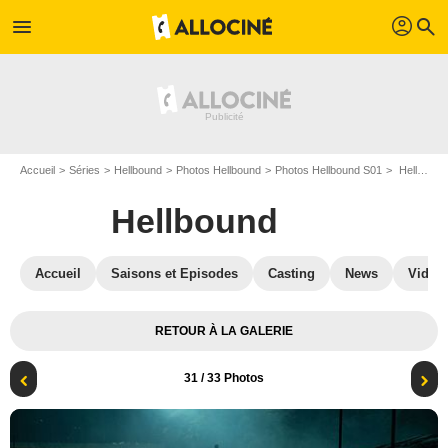
profil
menu
search
Accueil
Séries
Hellbound
Photos Hellbound
Photos Hellbound S01
Hellbound - Saison 1 : Hellbound : Photo
Hellbound
Accueil
Saisons et Episodes
Casting
News
Vidéo
RETOUR À LA GALERIE
31
/ 33 Photos