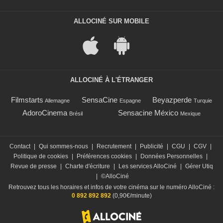
ALLOCINÉ SUR MOBILE
ALLOCINÉ À L'ÉTRANGER
Filmstarts
SensaCine
Beyazperde
Allemagne
Espagne
Turquie
AdoroCinema
Sensacine México
Brésil
Mexique
Contact
|
Qui sommes-nous
|
Recrutement
|
Publicité
|
CGU
|
CGV
|
Politique de cookies
|
Préférences cookies
|
Données Personnelles
|
Revue de presse
|
Charte d'écriture
|
Les services AlloCiné
|
Gérer Utiq
|
©AlloCiné
Retrouvez tous les horaires et infos de votre cinéma sur le numéro AlloCiné :
0 892 892 892
(0,90€/minute)