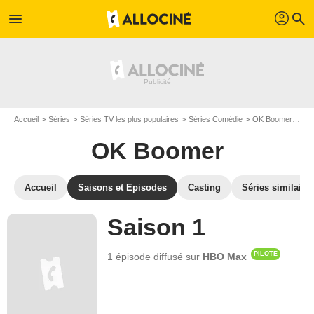
profil
menu
search
Accueil
Séries
Séries TV les plus populaires
Séries Comédie
OK Boomer
Le
OK Boomer
Accueil
Saisons et Episodes
Casting
Séries similaire
Saison 1
PILOTE
1 épisode
diffusé sur
HBO Max