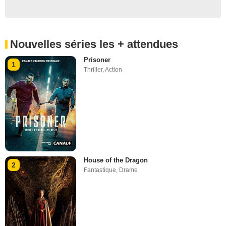
Nouvelles séries les + attendues
Prisoner
1
Thriller
,
Action
House of the Dragon
2
Fantastique
,
Drame