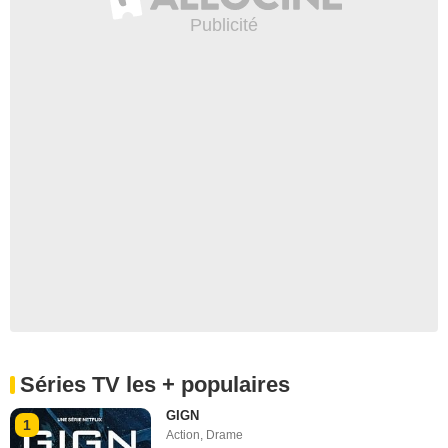
Séries TV les + populaires
GIGN
1
Action
,
Drame