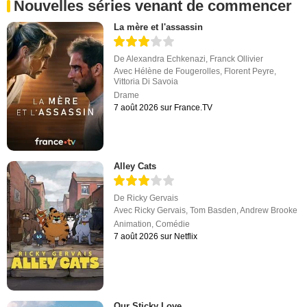
Nouvelles séries venant de commencer
La mère et l'assassin
De
Alexandra Echkenazi
,
Franck Ollivier
Avec
Hélène de Fougerolles
,
Florent Peyre
,
Vittoria Di Savoia
Drame
7 août 2026 sur France.TV
Alley Cats
De
Ricky Gervais
Avec
Ricky Gervais
,
Tom Basden
,
Andrew Brooke
Animation
,
Comédie
7 août 2026 sur Netflix
Our Sticky Love