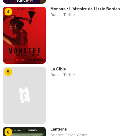
Monstre : L'histoire de Lizzie Borden
4
Drame
,
Thriller
La Cible
5
Drame
,
Thriller
Lanterns
6
Science Fiction
,
Action