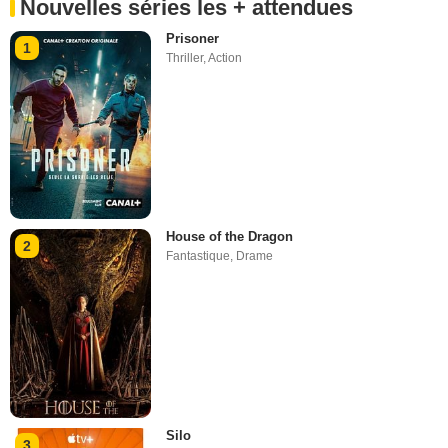
Nouvelles séries les + attendues
Prisoner
1
Thriller
,
Action
House of the Dragon
2
Fantastique
,
Drame
Silo
3