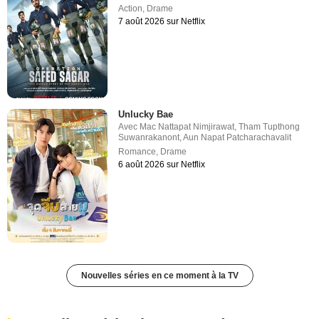
Action
,
Drame
7 août 2026 sur Netflix
Unlucky Bae
Avec
Mac Nattapat Nimjirawat
,
Tham Tupthong
Suwanrakanont
,
Aun Napat Patcharachavalit
Romance
,
Drame
6 août 2026 sur Netflix
Nouvelles séries en ce moment à la TV