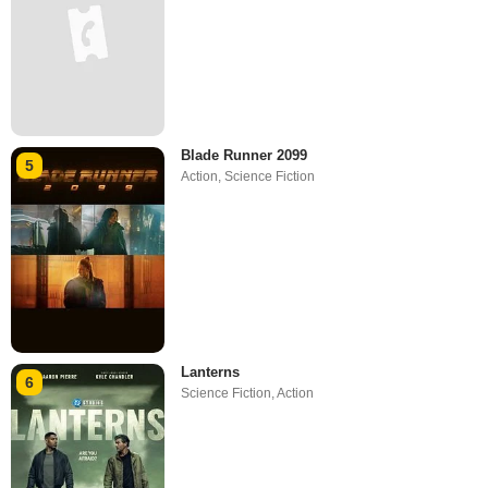
Blade Runner 2099
5
Action
,
Science Fiction
Lanterns
6
Science Fiction
,
Action