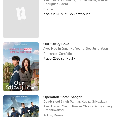
Avec
Tracy Spiridakos
,
Ronnie Rowe
,
Manuel
Rodriguez-Saenz
Drame
7 août 2026 sur USA Network Inc.
Our Sticky Love
Avec
Hae-in Jung
,
Ha Young
,
Seo Jung-Yeon
Romance
,
Comédie
7 août 2026 sur Netflix
Operation Safed Saagar
De
Abhijeet Singh Parmar
,
Kushal Srivastava
Avec
Harssh Singh
,
Pawan Chopra
,
Adittya Singh
Rraghuwanshi
Action
,
Drame