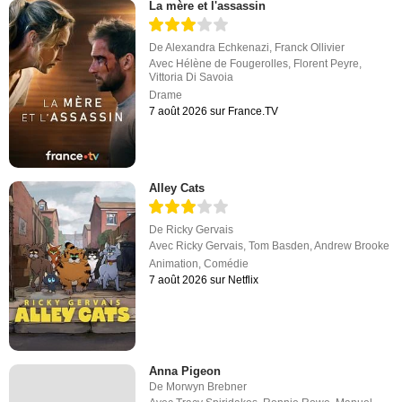
La mère et l'assassin
De
Alexandra Echkenazi
,
Franck Ollivier
Avec
Hélène de Fougerolles
,
Florent Peyre
,
Vittoria Di Savoia
Drame
7 août 2026 sur France.TV
Alley Cats
De
Ricky Gervais
Avec
Ricky Gervais
,
Tom Basden
,
Andrew Brooke
Animation
,
Comédie
7 août 2026 sur Netflix
Anna Pigeon
De
Morwyn Brebner