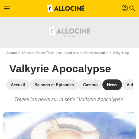
profil
menu
search
Accueil
Séries
Séries TV les plus populaires
Séries Animation
Valkyrie Apocalypse
Valkyrie Apocalypse
Accueil
Saisons et Episodes
Casting
News
Vidéo
Toutes les news sur la série "Valkyrie Apocalypse"