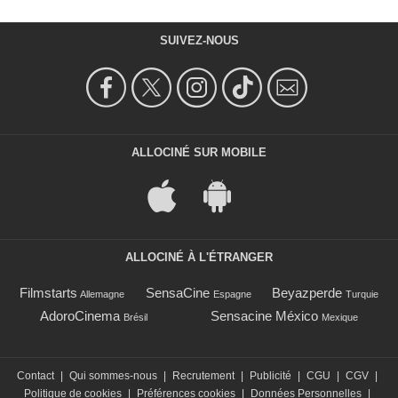
SUIVEZ-NOUS
ALLOCINÉ SUR MOBILE
ALLOCINÉ À L'ÉTRANGER
Filmstarts
SensaCine
Beyazperde
Allemagne
Espagne
Turquie
AdoroCinema
Sensacine México
Brésil
Mexique
Contact
|
Qui sommes-nous
|
Recrutement
|
Publicité
|
CGU
|
CGV
|
Politique de cookies
|
Préférences cookies
|
Données Personnelles
|