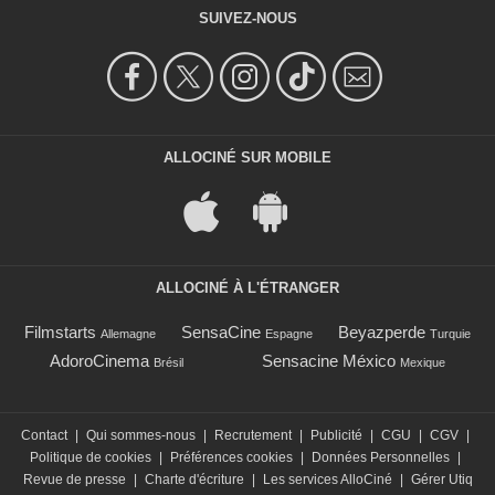
SUIVEZ-NOUS
ALLOCINÉ SUR MOBILE
ALLOCINÉ À L'ÉTRANGER
Filmstarts
SensaCine
Beyazperde
Allemagne
Espagne
Turquie
AdoroCinema
Sensacine México
Brésil
Mexique
Contact
|
Qui sommes-nous
|
Recrutement
|
Publicité
|
CGU
|
CGV
|
Politique de cookies
|
Préférences cookies
|
Données Personnelles
|
Revue de presse
|
Charte d'écriture
|
Les services AlloCiné
|
Gérer Utiq