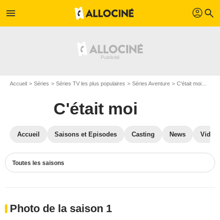
profil
menu
search
Accueil
Séries
Séries TV les plus populaires
Séries Aventure
C'était moi
Phot
C'était moi
Accueil
Saisons et Episodes
Casting
News
Vidéo
Toutes les saisons
Photo de la saison 1