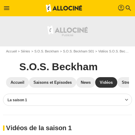
profil
menu
search
Accueil
Séries
S.O.S. Beckham
S.O.S. Beckham S01
Vidéos S.O.S. Beckham
S.O.S. Beckham
Accueil
Saisons et Episodes
News
Vidéos
Stream
La saison 1
Vidéos de la saison 1