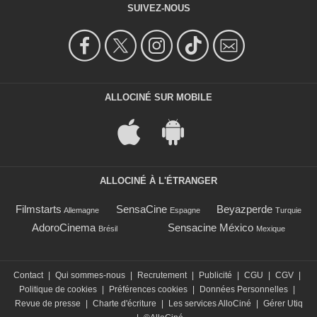
SUIVEZ-NOUS
ALLOCINÉ SUR MOBILE
ALLOCINÉ À L'ÉTRANGER
Filmstarts
SensaCine
Beyazperde
Allemagne
Espagne
Turquie
AdoroCinema
Sensacine México
Brésil
Mexique
Contact
|
Qui sommes-nous
|
Recrutement
|
Publicité
|
CGU
|
CGV
|
Politique de cookies
|
Préférences cookies
|
Données Personnelles
|
Revue de presse
|
Charte d'écriture
|
Les services AlloCiné
|
Gérer Utiq