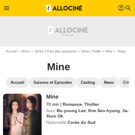
profil
menu
search
Accueil
Séries
Séries TV les plus populaires
Séries Thriller
Mine
Regarder Mine en SVOD
Mine
Accueil
Saisons et Episodes
Casting
News
Critiq
Mine
70 min
|
Romance
,
Thriller
Avec
Bo-young Lee
,
Kim Seo-hyung
,
Ja-
Yeon Ok
Nationalité
Corée du Sud