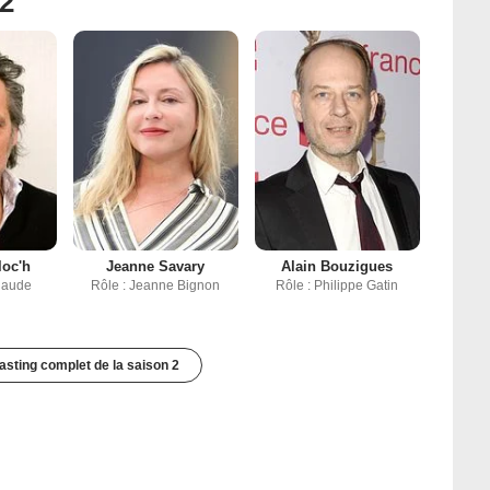
 2
loc'h
Jeanne Savary
Alain Bouzigues
laude
Rôle : Jeanne Bignon
Rôle : Philippe Gatin
casting complet de la saison 2