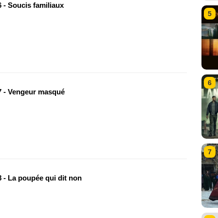
 - Soucis familiaux
5
6
 - Vengeur masqué
7
 - La poupée qui dit non