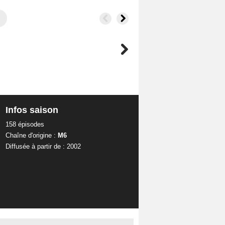
Infos saison
158 épisodes
Chaîne d'origine :
M6
Diffusée à partir de : 2002