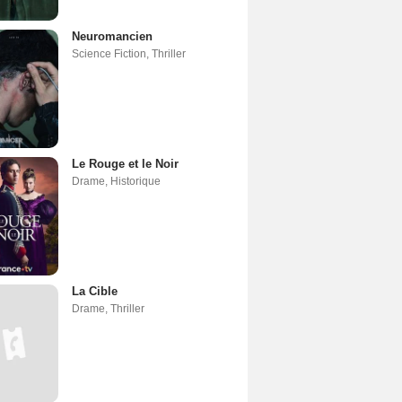
Neuromancien
Science Fiction
,
Thriller
Le Rouge et le Noir
Drame
,
Historique
La Cible
Drame
,
Thriller