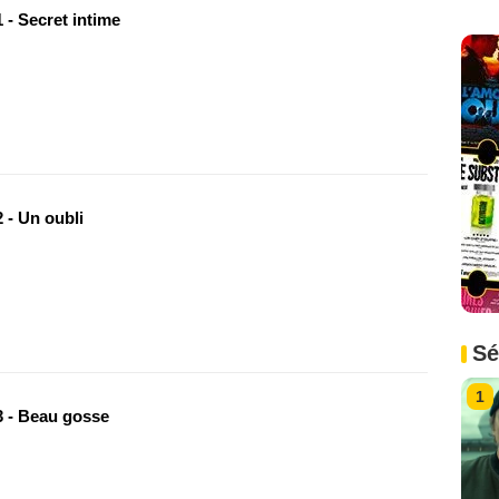
 - Secret intime
 - Un oubli
Sé
1
 - Beau gosse