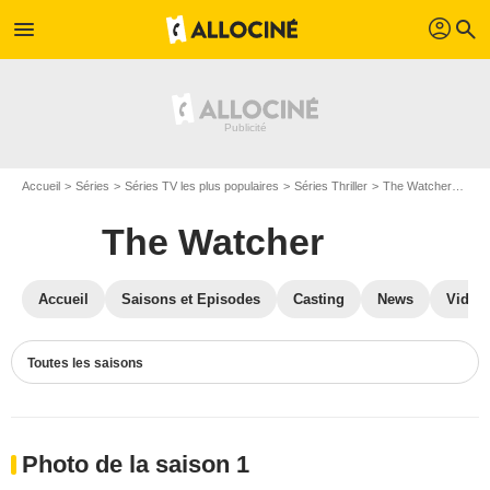
profil
menu
search
Accueil
Séries
Séries TV les plus populaires
Séries Thriller
The Watcher
Pho
The Watcher
Accueil
Saisons et Episodes
Casting
News
Vidéo
Toutes les saisons
Photo de la saison 1