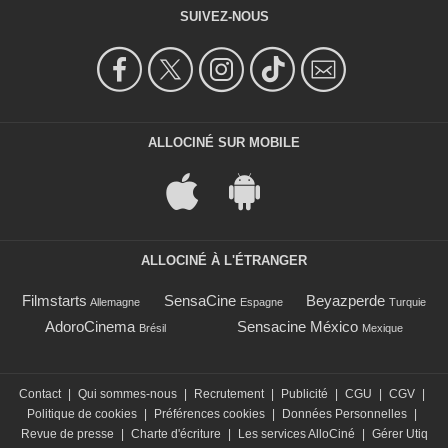
SUIVEZ-NOUS
ALLOCINÉ SUR MOBILE
ALLOCINÉ À L'ÉTRANGER
Filmstarts
SensaCine
Beyazperde
Allemagne
Espagne
Turquie
AdoroCinema
Sensacine México
Brésil
Mexique
Contact
|
Qui sommes-nous
|
Recrutement
|
Publicité
|
CGU
|
CGV
|
Politique de cookies
|
Préférences cookies
|
Données Personnelles
|
Revue de presse
|
Charte d'écriture
|
Les services AlloCiné
|
Gérer Utiq