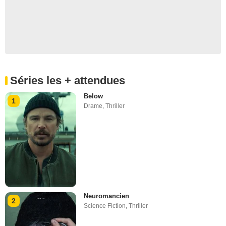
Séries les + attendues
Below
1
Drame
,
Thriller
Neuromancien
2
Science Fiction
,
Thriller