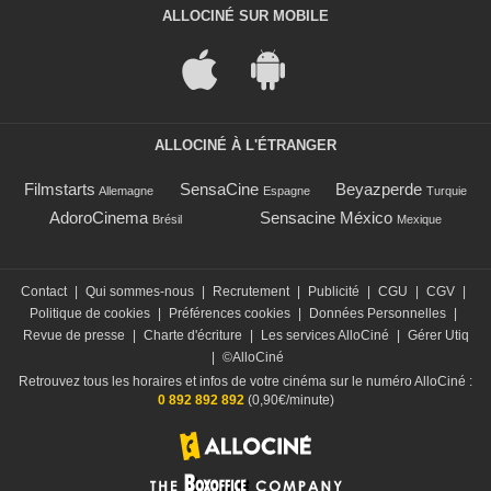
ALLOCINÉ SUR MOBILE
ALLOCINÉ À L'ÉTRANGER
Filmstarts
SensaCine
Beyazperde
Allemagne
Espagne
Turquie
AdoroCinema
Sensacine México
Brésil
Mexique
Contact
|
Qui sommes-nous
|
Recrutement
|
Publicité
|
CGU
|
CGV
|
Politique de cookies
|
Préférences cookies
|
Données Personnelles
|
Revue de presse
|
Charte d'écriture
|
Les services AlloCiné
|
Gérer Utiq
|
©AlloCiné
Retrouvez tous les horaires et infos de votre cinéma sur le numéro AlloCiné :
0 892 892 892
(0,90€/minute)