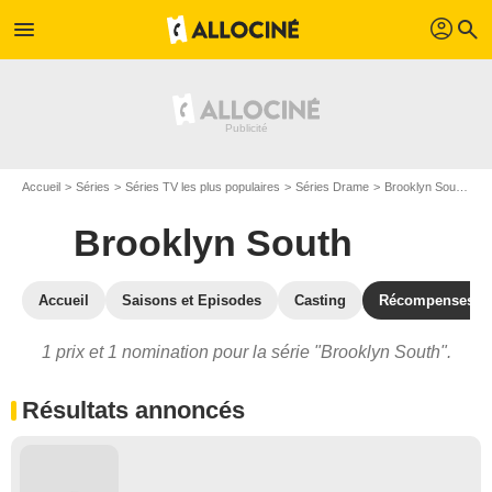
profil
menu
search
Accueil
Séries
Séries TV les plus populaires
Séries Drame
Brooklyn South
Br
Brooklyn South
Accueil
Saisons et Episodes
Casting
Récompenses
1 prix et 1 nomination pour la série "Brooklyn South".
Résultats annoncés