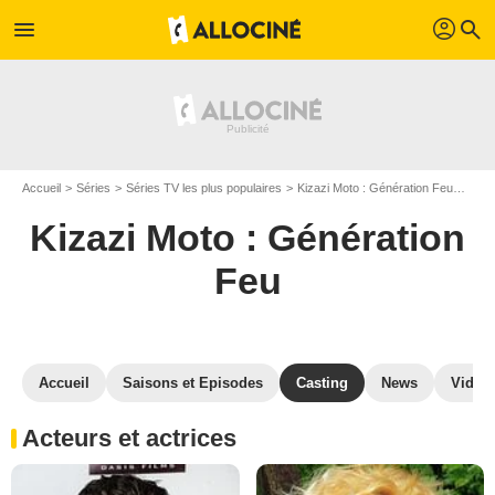
profil
menu
search
Accueil
Séries
Séries TV les plus populaires
Kizazi Moto : Génération Feu
Kiza
Kizazi Moto : Génération
Feu
Accueil
Saisons et Episodes
Casting
News
Vidéo
Acteurs et actrices