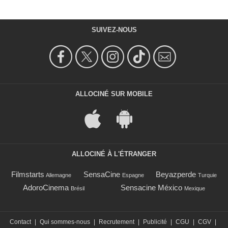
SUIVEZ-NOUS
ALLOCINÉ SUR MOBILE
ALLOCINÉ À L'ÉTRANGER
Filmstarts
SensaCine
Beyazperde
Allemagne
Espagne
Turquie
AdoroCinema
Sensacine México
Brésil
Mexique
Contact
|
Qui sommes-nous
|
Recrutement
|
Publicité
|
CGU
|
CGV
|