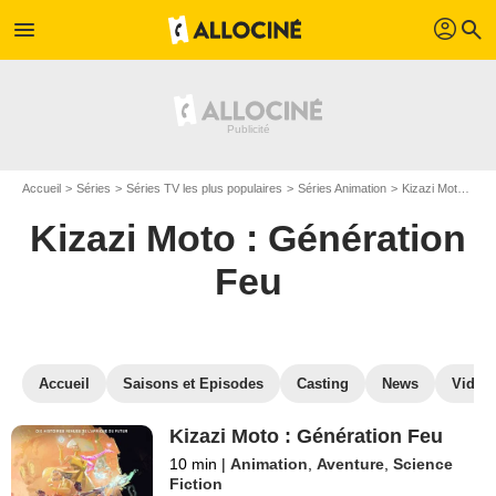
profil
menu
search
Accueil
Séries
Séries TV les plus populaires
Séries Animation
Kizazi Moto : Génération Feu
Kizazi Moto : Génération
Feu
Accueil
Saisons et Episodes
Casting
News
Vidéo
Kizazi Moto : Génération Feu
10 min
|
Animation
,
Aventure
,
Science
Fiction