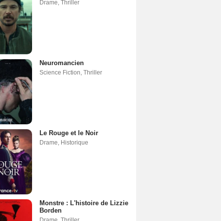
Drame
,
Thriller
Neuromancien
Science Fiction
,
Thriller
Le Rouge et le Noir
Drame
,
Historique
Monstre : L'histoire de Lizzie
Borden
Drame
,
Thriller