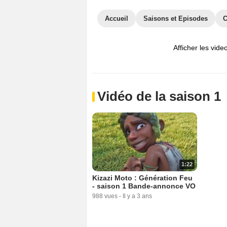
Accueil
Saisons et Episodes
C
Afficher les vide
Vidéo de la saison 1
1:22
Kizazi Moto : Génération Feu
- saison 1 Bande-annonce VO
988 vues
-
Il y a 3 ans