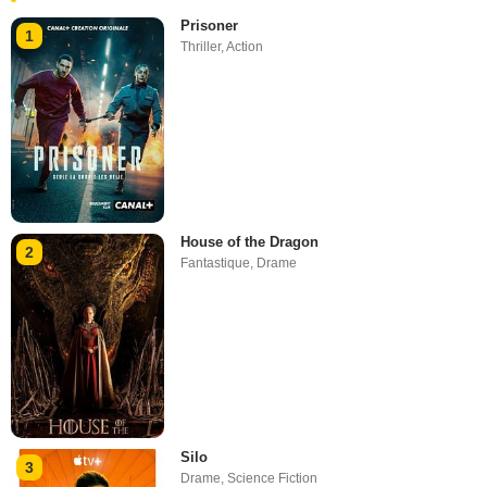
Prisoner
1
Thriller
,
Action
House of the Dragon
2
Fantastique
,
Drame
Silo
3
Drame
,
Science Fiction