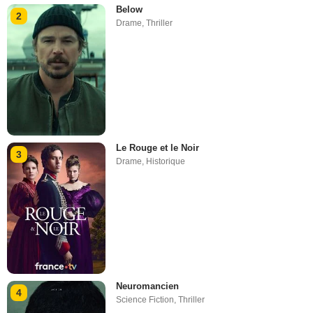
Below
2
Drame
,
Thriller
Le Rouge et le Noir
3
Drame
,
Historique
Neuromancien
4
Science Fiction
,
Thriller