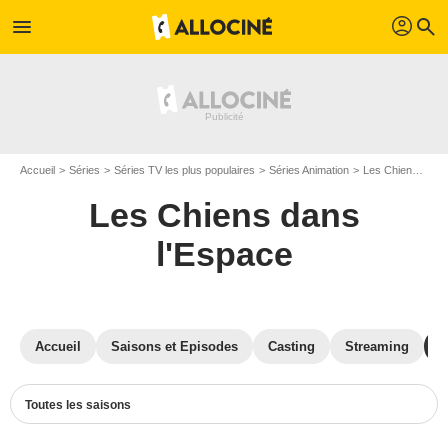
profil
menu
search
Accueil
Séries
Séries TV les plus populaires
Séries Animation
Les Chiens dans l'Espace
Les Chiens dans
l'Espace
Accueil
Saisons et Episodes
Casting
Streaming
P
Toutes les saisons