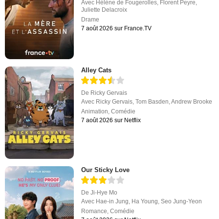
Avec
Hélène de Fougerolles
,
Florent Peyre
,
Juliette Delacroix
Drame
7 août 2026 sur France.TV
Alley Cats
De
Ricky Gervais
Avec
Ricky Gervais
,
Tom Basden
,
Andrew Brooke
Animation
,
Comédie
7 août 2026 sur Netflix
Our Sticky Love
De
Ji-Hye Mo
Avec
Hae-in Jung
,
Ha Young
,
Seo Jung-Yeon
Romance
,
Comédie