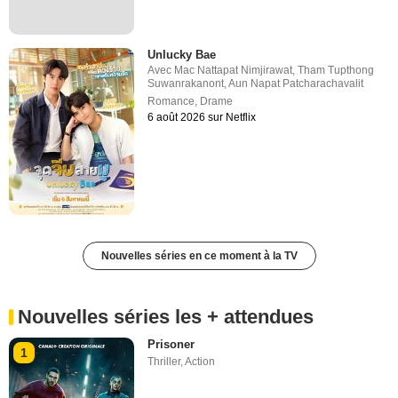
Unlucky Bae
Avec
Mac Nattapat Nimjirawat
,
Tham Tupthong
Suwanrakanont
,
Aun Napat Patcharachavalit
Romance
,
Drame
6 août 2026 sur Netflix
Nouvelles séries en ce moment à la TV
Nouvelles séries les + attendues
Prisoner
1
Thriller
,
Action