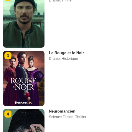
Drame
,
Thriller
Le Rouge et le Noir
3
Drame
,
Historique
Neuromancien
4
Science Fiction
,
Thriller