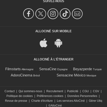
SUIVEZ-NOUS
ALLOCINÉ SUR MOBILE
ALLOCINÉ À L'ÉTRANGER
Filmstarts
SensaCine
Beyazperde
Allemagne
Espagne
Turquie
AdoroCinema
Sensacine México
Brésil
Mexique
Contact
|
Qui sommes-nous
|
Recrutement
|
Publicité
|
CGU
|
CGV
|
Politique de cookies
|
Préférences cookies
|
Données Personnelles
|
Revue de presse
|
Charte d'écriture
|
Les services AlloCiné
|
Gérer Utiq
|
©AlloCiné