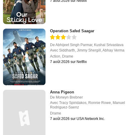
7 août 2026 sur Netflix
Operation Safed Saagar
De
Abhijeet Singh Parmar
,
Kushal Srivastava
Avec
Siddharth
,
Jimmy Shergill
,
Abhay Verma
Action
,
Drame
7 août 2026 sur Netflix
Anna Pigeon
De
Morwyn Brebner
Avec
Tracy Spiridakos
,
Ronnie Rowe
,
Manuel
Rodriguez-Saenz
Drame
7 août 2026 sur USA Network Inc.