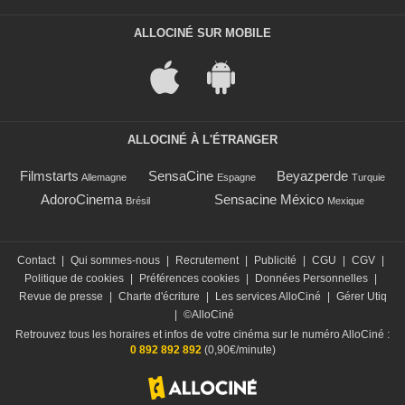
ALLOCINÉ SUR MOBILE
ALLOCINÉ À L'ÉTRANGER
Filmstarts
SensaCine
Beyazperde
Allemagne
Espagne
Turquie
AdoroCinema
Sensacine México
Brésil
Mexique
Contact
|
Qui sommes-nous
|
Recrutement
|
Publicité
|
CGU
|
CGV
|
Politique de cookies
|
Préférences cookies
|
Données Personnelles
|
Revue de presse
|
Charte d'écriture
|
Les services AlloCiné
|
Gérer Utiq
|
©AlloCiné
Retrouvez tous les horaires et infos de votre cinéma sur le numéro AlloCiné :
0 892 892 892
(0,90€/minute)