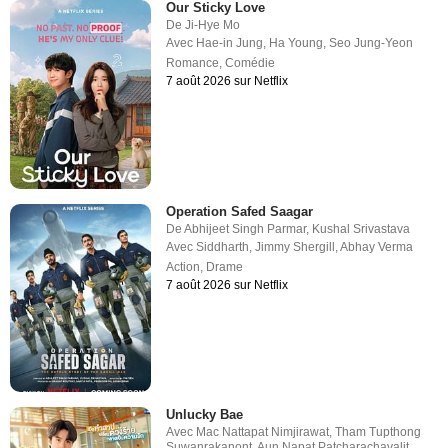
Our Sticky Love
De
Ji-Hye Mo
Avec
Hae-in Jung
,
Ha Young
,
Seo Jung-Yeon
Romance
,
Comédie
7 août 2026 sur Netflix
Operation Safed Saagar
De
Abhijeet Singh Parmar
,
Kushal Srivastava
Avec
Siddharth
,
Jimmy Shergill
,
Abhay Verma
Action
,
Drame
7 août 2026 sur Netflix
Unlucky Bae
Avec
Mac Nattapat Nimjirawat
,
Tham Tupthong
Suwanrakanont
,
Aun Napat Patcharachavalit