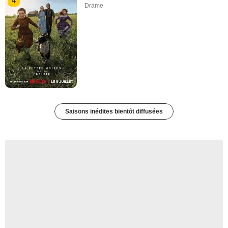
4
Drame
Saisons inédites bientôt diffusées