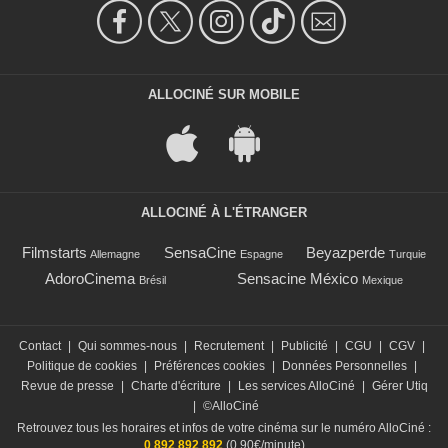
ALLOCINÉ SUR MOBILE
ALLOCINÉ À L'ÉTRANGER
Filmstarts
SensaCine
Beyazperde
Allemagne
Espagne
Turquie
AdoroCinema
Sensacine México
Brésil
Mexique
Contact
|
Qui sommes-nous
|
Recrutement
|
Publicité
|
CGU
|
CGV
|
Politique de cookies
|
Préférences cookies
|
Données Personnelles
|
Revue de presse
|
Charte d'écriture
|
Les services AlloCiné
|
Gérer Utiq
|
©AlloCiné
Retrouvez tous les horaires et infos de votre cinéma sur le numéro AlloCiné :
0 892 892 892
(0,90€/minute)