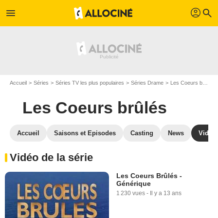
profil
menu
search
Accueil
Séries
Séries TV les plus populaires
Séries Drame
Les Coeurs brûlés
Les Coeurs brûlés
Accueil
Saisons et Episodes
Casting
News
Vidéo
Vidéo de la série
Les Coeurs Brûlés -
Générique
1 230 vues
-
Il y a 13 ans