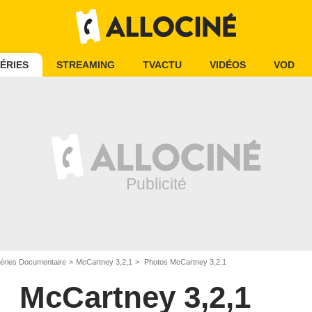
ÉRIES
STREAMING
TVACTU
VIDÉOS
VOD
éries Documentaire
McCartney 3,2,1
Photos McCartney 3,2,1
McCartney 3,2,1