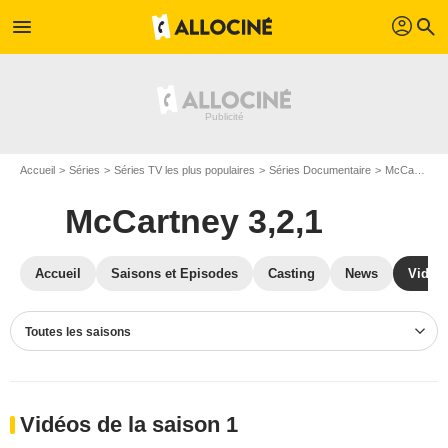
profil
menu
search
Accueil
Séries
Séries TV les plus populaires
Séries Documentaire
McCartney 3,2,1
McCartney 3,2,1
Accueil
Saisons et Episodes
Casting
News
Vidéo
Toutes les saisons
Vidéos de la saison 1