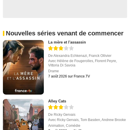
Nouvelles séries venant de commencer
La mère et l'assassin
De
Alexandra Echkenazi
,
Franck Ollivier
Avec
Hélène de Fougerolles
,
Florent Peyre
,
Vittoria Di Savoia
Drame
7 août 2026 sur France.TV
Alley Cats
De
Ricky Gervais
Avec
Ricky Gervais
,
Tom Basden
,
Andrew Brooke
Animation
,
Comédie