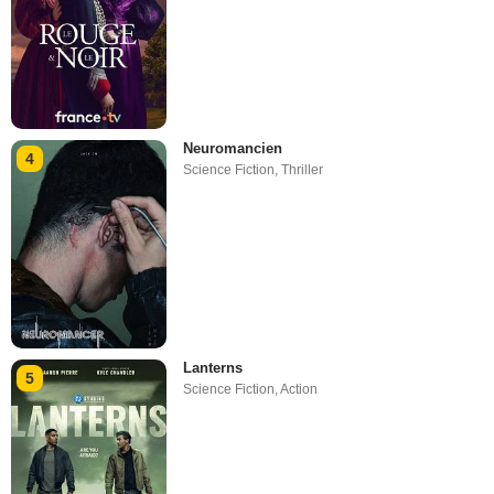
Neuromancien
4
Science Fiction
,
Thriller
Lanterns
5
Science Fiction
,
Action