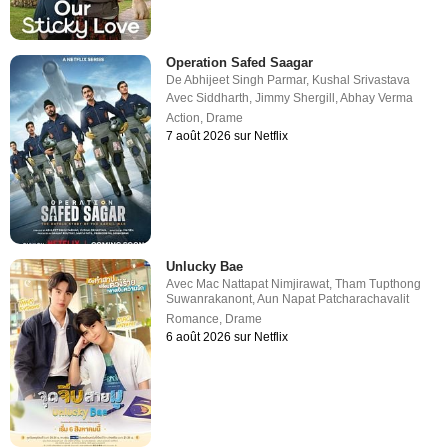
Operation Safed Saagar
De
Abhijeet Singh Parmar
,
Kushal Srivastava
Avec
Siddharth
,
Jimmy Shergill
,
Abhay Verma
Action
,
Drame
7 août 2026 sur Netflix
Unlucky Bae
Avec
Mac Nattapat Nimjirawat
,
Tham Tupthong
Suwanrakanont
,
Aun Napat Patcharachavalit
Romance
,
Drame
6 août 2026 sur Netflix