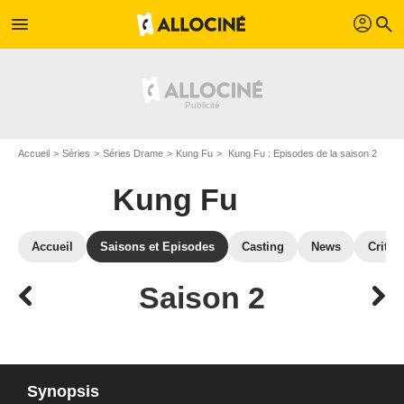
profil
menu
search
Accueil
Séries
Séries Drame
Kung Fu
Kung Fu : Episodes de la saison 2
Kung Fu
Accueil
Saisons et Episodes
Casting
News
Critiq
Saison 2
Synopsis